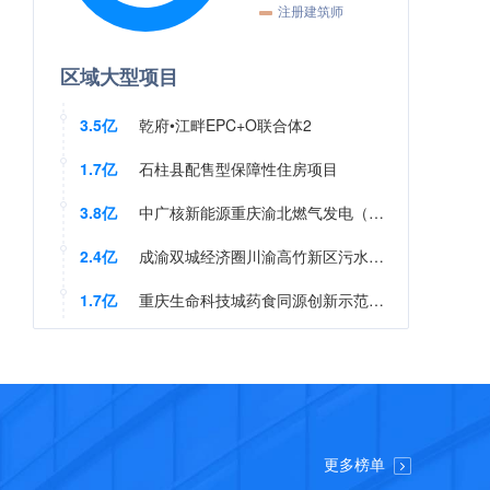
2.3亿
农旅·山语湖（一期）联合体1
区域大型项目
2.4亿
重庆公司万州电厂二期扩建项目烟气湿法脱硫（含脱硫废水零排放）及脱硝EPC公开招标
3.5亿
乾府•江畔EPC+O联合体2
1.7亿
石柱县配售型保障性住房项目
3.8亿
中广核新能源重庆渝北燃气发电（调峰）项目一期项目设备维护（燃机长期维护服务）采购项目
2.4亿
成渝双城经济圈川渝高竹新区污水处理厂建设项目-污水处理厂及四川广安川渝合作高滩园区生态污水处理厂项目
1.7亿
重庆生命科技城药食同源创新示范基地项目
1.6亿
彭水自治县红旗村至桑柘场镇段公路及安全提升工程、彭水自治县黄家场镇至香楠村段公路及安全提升工程、彭水自治县香楠村至阿依河段公路及安全提升工程（打捆）
3.5亿
城口县太坪、任家河小流域水土保持项目EPC
7.9亿
人工智能制造标准厂房及配套项目勘察设计、施工一体化联合体3
更多榜单
7.9亿
人工智能制造标准厂房及配套项目勘察设计、施工一体化联合体2