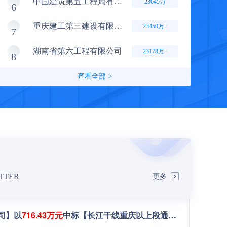
中国建筑第五工程局有限公司
23645万
6
3.5亿
乾府•江畔EPC+O联合体2
重庆建工第三建设有限责任公司
23450万
+
1.7亿
石柱县配售型保障性住房项目
7
湖南省第六工程有限公司
23178万
+
8
查看全部 >
更多
TTER
司】以
716.43万元
中标【长江干线重庆以上段通信系统改扩建工程（重庆至宜宾船岸VHF通信系统升级改造工程）VHF通信系统】