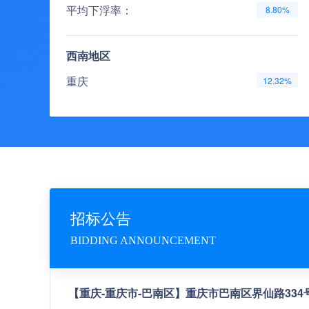
平均下浮率：
8.80%
西南地区
重庆
12.32%
贵州
8.75%
云南
7.75%
四川
6.53%
西藏
3.72%
平均下浮率：
7.81%
招标公告
BIDDING ANNOUNCEMENT
西北地区
甘肃
7.41%
【重庆-重庆市-巴南区】重庆市巴南区界仙路334
新疆
7.18%