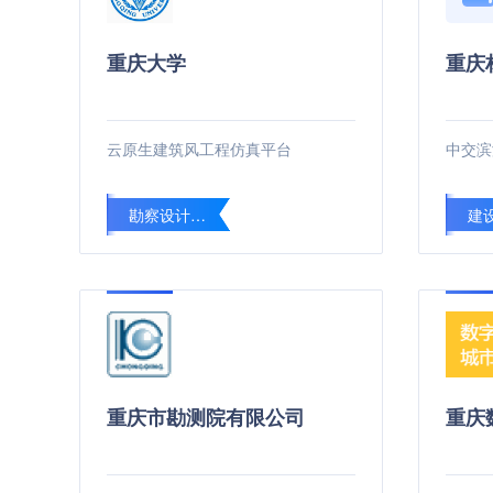
天津
5.35%
重庆大学
重庆
山西
4.86%
河北
4.72%
云原生建筑风工程仿真平台
中交滨
内蒙古
4.24%
平均下浮率：
5.05%
勘察设计成果评价
重庆市勘测院有限公司
重庆