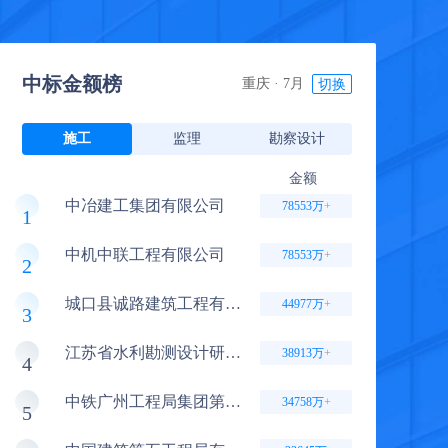
7.9亿
人工智能制造标准厂房及配套项目勘察设计、施工一体化联合体1
2.3亿
云阳县普安恐龙地质公园综合建设一期项目—恐龙博物馆项目、游客中心项目（原施工合同解除后）施工总承包
中标金额榜
重庆 · 7月
切换
2亿
巴南区龙洲湾高级中学项目
施工
监理
勘察设计
1.6亿
彭水自治县红旗村至桑柘场镇段公路及安全提升工程、彭水自治县黄家场镇至香楠村段公路及安全提升工程、彭水自治县香楠村至阿依河段公路及安全提升工程（打捆）联合体2
金额
3.5亿
城口县太坪、任家河小流域水土保持项目EPC联合体2
中冶建工集团有限公司
78553万
+
1
1.7亿
重庆生命科技城药食同源创新示范基地项目联合体2
中机中联工程有限公司
78553万
+
2
12亿
古道湾公园075、076号地块建设项目
城口县诚路建筑工程有限公司
1.8亿
古剑至骑龙至高青至高庙至中峰公路保通工程
44977万
+
3
2.3亿
农旅·山语湖（一期）联合体2
江苏省水利勘测设计研究院有限公司
38913万
+
4
2.3亿
农旅·山语湖（一期）联合体1
中铁广州工程局集团第二工程有限公司
34758万
+
5
2.4亿
重庆公司万州电厂二期扩建项目烟气湿法脱硫（含脱硫废水零排放）及脱硝EPC公开招标