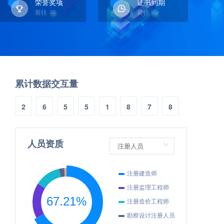
荣誉奖项
证书到期
前往
前往
2.3亿
云阳县普安恐龙地质公园综合建设一期项目—恐龙博物馆项目、游客中心项目（原施工合同解除后）施工总承包
累计数据交互量
2亿
巴南区龙洲湾高级中学项目
2
6
5
5
1
8
7
8
1.6亿
彭水自治县红旗村至桑柘场镇段公路及安全提升工程、彭水自治县黄家场镇至香楠村段公路及安全提升工程、彭水自治县香楠村至阿依河段公路及安全提升工程（打捆）联合体2
3.5亿
城口县太坪、任家河小流域水土保持项目EPC联合体2
人员资质
1.7亿
重庆生命科技城药食同源创新示范基地项目联合体2
12亿
古道湾公园075、076号地块建设项目
1.8亿
古剑至骑龙至高青至高庙至中峰公路保通工程
2.3亿
农旅·山语湖（一期）联合体2