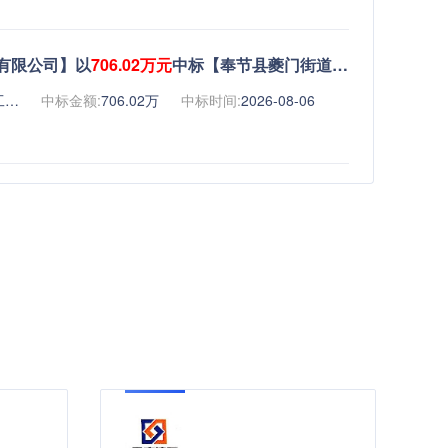
有限公司】以
706.02万元
中标【奉节县夔门街道宝塔坪赵家包廉租房小区室内改造项目】
重庆凯莱世泰建筑工程有限公司
中标金额:
706.02万
中标时间:
2026-08-06
程有限公司】以
134.10万元
中标【桐君阁中药智能制造基地配套垭口变电站平场工程（第二次）】
佳严活（重庆）建筑工程有限公司
中标金额:
134.10万
中标时间:
2026-08-06